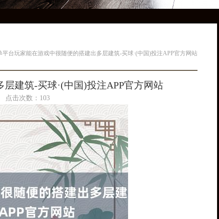
单平台玩家能在游戏中很随便的搭建出多层建筑-买球·(中国)投注APP官方网站
建筑-买球·(中国)投注APP官方网站
07 点击次数：103