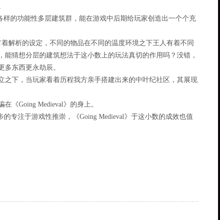
。
样各样的功能性多层建筑群，能在游戏中后期给玩家创造出一个个充
al》有着解析的设定，不同的物品在不同的温度环境之下王人有着不同
，能猜想分层的建筑想法于这小数上的玩法真切的作用吗？没错，
更多东西更永劫辰。
立之下，当玩家看着历程我方亲手搭建出来的中叶纪社区，其展现
ing Medieval》的身上。
于游戏性推崇，《Going Medieval》于这小数的成效也值