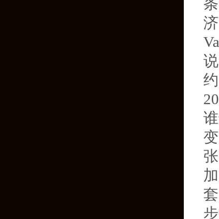
条
济
V
说
约
2
谁
变
张
加
套
步