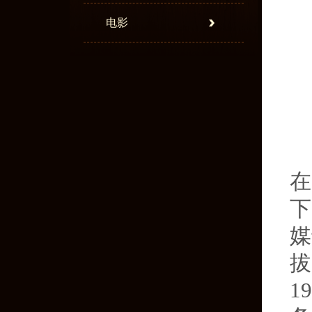
电影
在
下
媒
拔
1