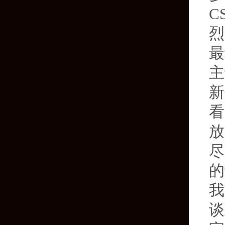
C
烈
最
主
新
看
放
尽
的
我
谈