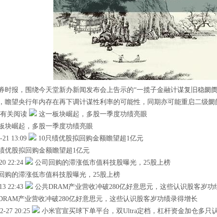
券时报，围绕今天堂新办新闻发布会上告示的“一揽子金融计谋复旧稳阛
，瞻望央行年内存在再下调计谋性利率的可能性，同期亦可能重启二级阛
 有关阅读
这一板块崛起，多股一季度功绩亮眼
板块崛起，多股一季度功绩亮眼
4-21 13:09
10只绩优股拟回购金额瞻望超1亿元
只绩优股拟回购金额瞻望超1亿元
-20 22:24
公司回购的滞涨低市值科技股曝光，25股上榜
回购的滞涨低市值科技股曝光，25股上榜
-13 22:43
公共DRAM产业营收冲破280亿好意思元，这些认识股客岁功
DRAM产业营收冲破280亿好意思元，这些认识股客岁功绩录得增长
02-27 20:25
小米官宣买球下单平台，双Ultra定档，杠杆资金加仓多只