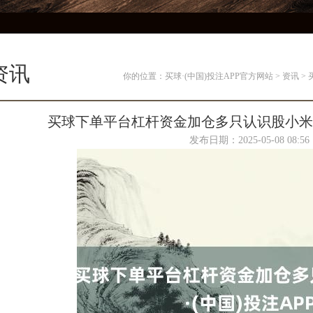
资讯
你的位置：
买球·(中国)投注APP官方网站
>
资讯
>
买球下单平台杠杆资金加仓多只认识股小米官宣
发布日期：2025-05-08 08: