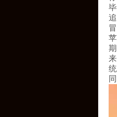
毕
追
冒
苹
期
来
统
同