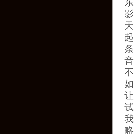
东
影
天
起
条
音
不
如
让
试
我
略