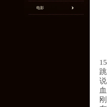
电影
1
跳
说
血
刚