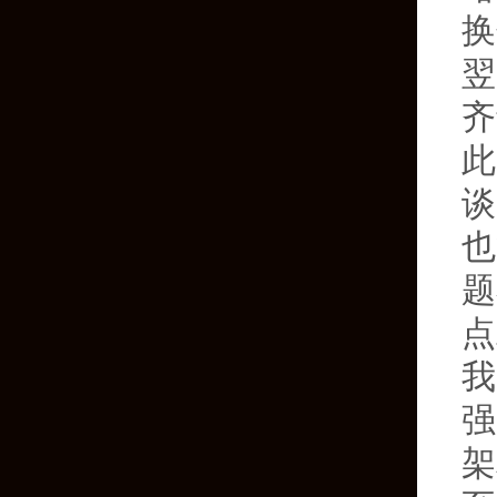
换
翌
齐
此
谈
也
题
点
我
强
架