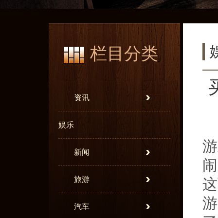
栏目分类
资讯
娱乐
游
新闻
闹
旅游
这
游
汽车