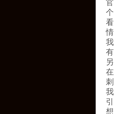
官
个
看
情
我
有
另
在
刺
我
引
想