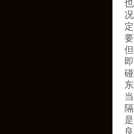
也
况
定
要
但
即
碰
东
当
隔
是
良