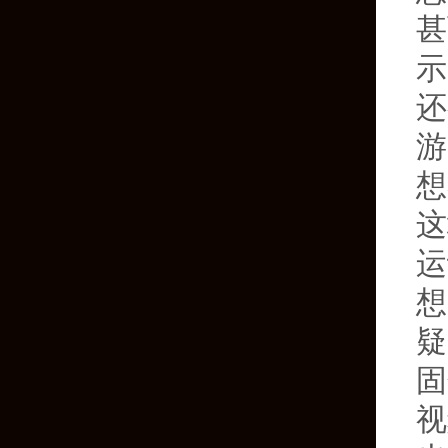
甚
示
还
游
想
这
运
想
疑
固
视