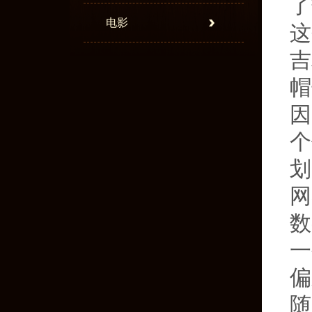
了
电影
这
吉
帽
因
个
划
网
数
一
偏
随