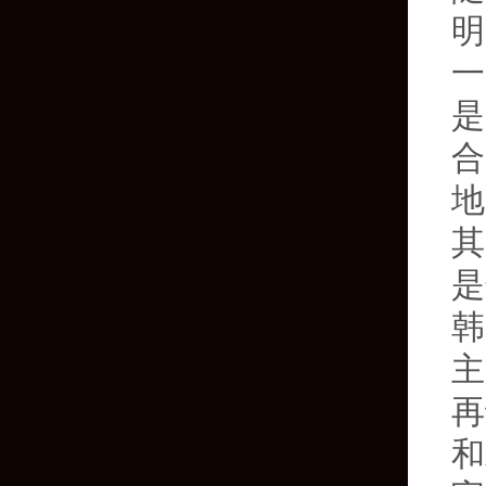
明
一
是
合
地
其
是
韩
主
再
和