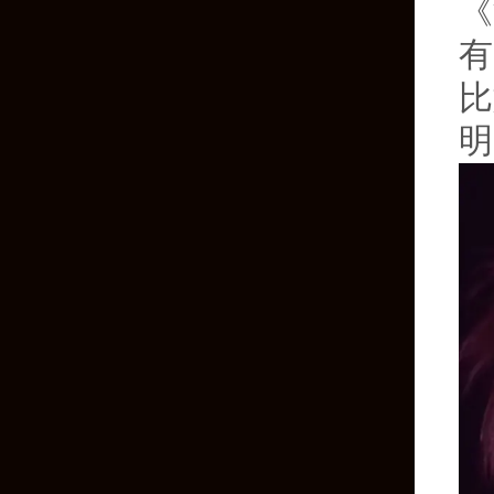
《
有
比
明