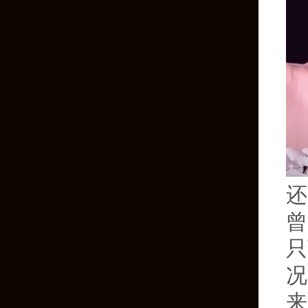
还
曾
只
况
来