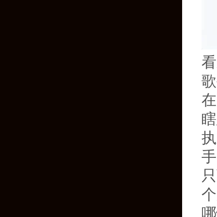
看
歌
在
瞎
执
手
只
个
哪