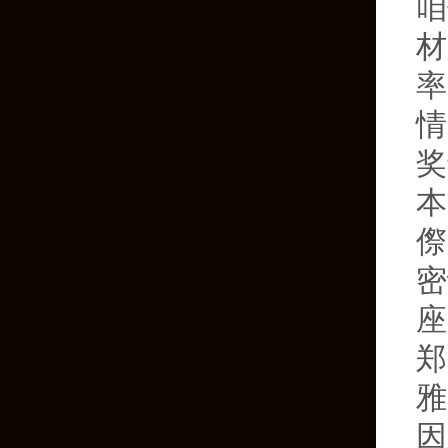
咱
材
率
情
奖
本
傺
密
座
郑
雅
因