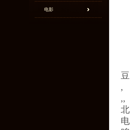
电影
豆
,
,,
北
电