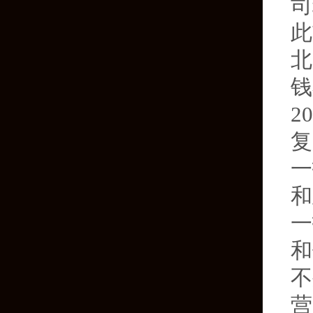
司
此
北
钱
2
复
一
和
一
和
不
营