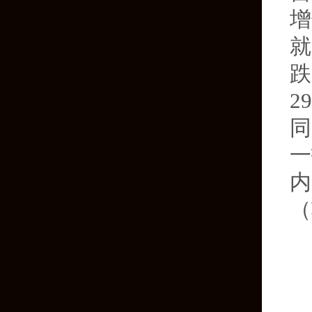
增
就
跌
2
同
一
内
（