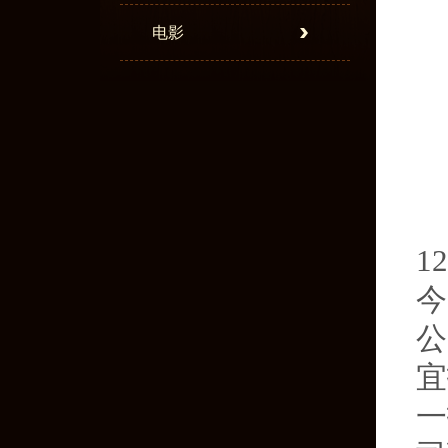
电影
1
今
公
宜
一