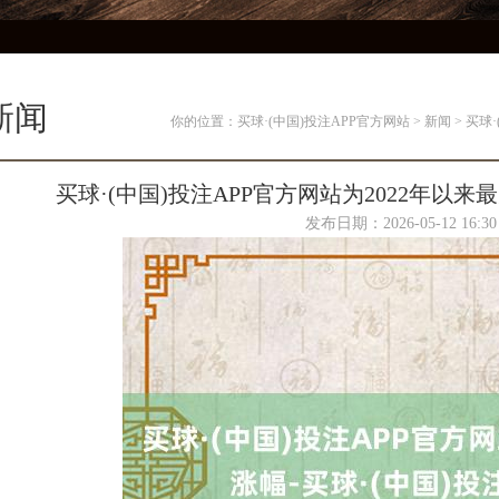
新闻
你的位置：
买球·(中国)投注APP官方网站
>
新闻
> 买球
买球·(中国)投注APP官方网站为2022年以来
发布日期：2026-05-12 16