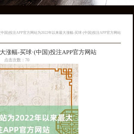
·(中国)投注APP官方网站为2022年以来最大涨幅-买球·(中国)投注APP官方网站
最大涨幅-买球·(中国)投注APP官方网站
:30 点击次数：70