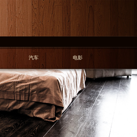
汽车
电影