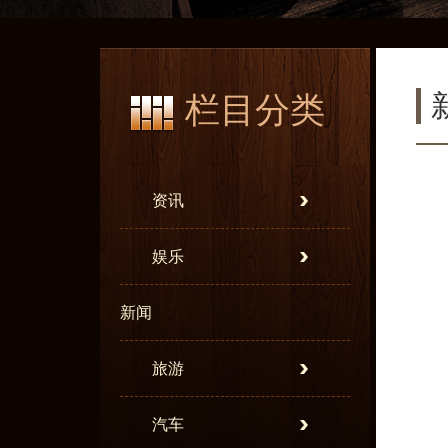
栏目分类
资讯
娱乐
新闻
旅游
汽车