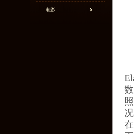
电影
E
数
照
况
在