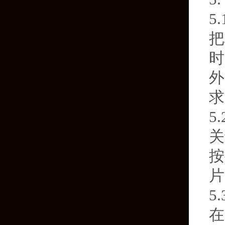
5
把
时
外
求
5
关
按
片
5
在