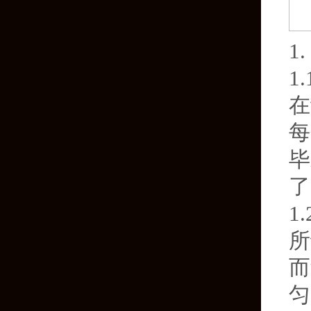
1
1
在
每
毕
了
1
所
而
匀