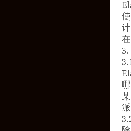
E
使
计
在
3
3
E
哪
某
派
3
除