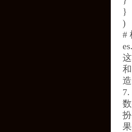
}
}
)
#
es
这
和
造
7
数
扮
果