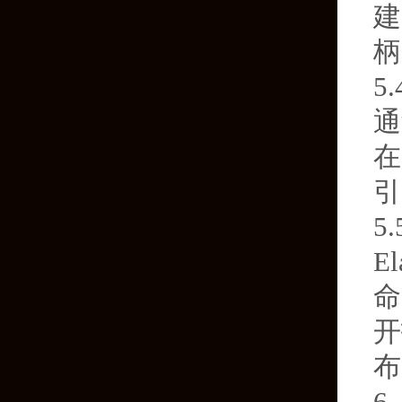
建
柄
5
通
在
引
5
E
命
开
布