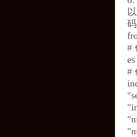
6
以
码
fr
#
es
#
in
"s
"i
"n
"n