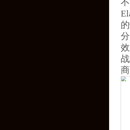
不
E
的
分
效
战
商