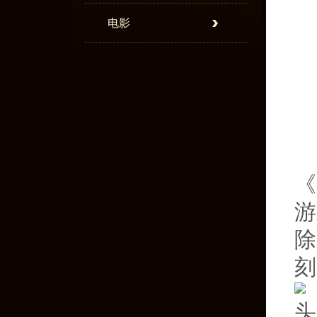
电影
《
游
除
刻
头