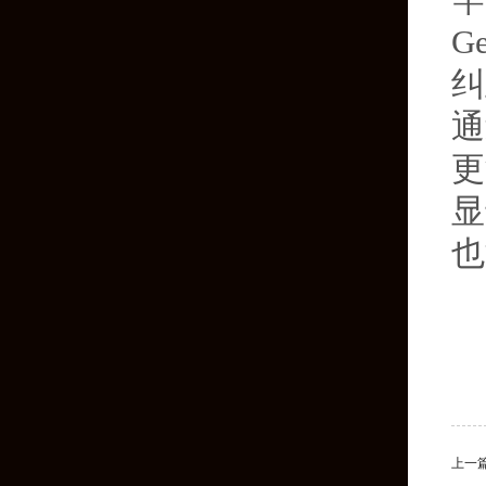
竿
G
纠
通
更
显
也
上一