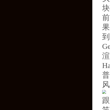
块
前
果
到
G
渲
H
普
风
跟