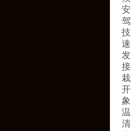
安
驾
技
速
发
接
栽
开
象
温
清