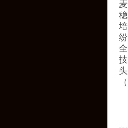
麦
稳
培
纷
全
头
（