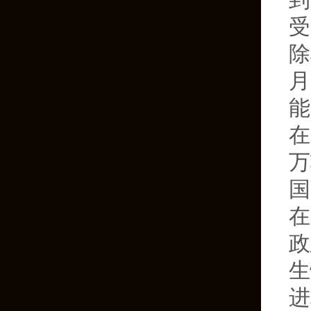
到
受
除
月
能
在
万
国
在
政
生
进