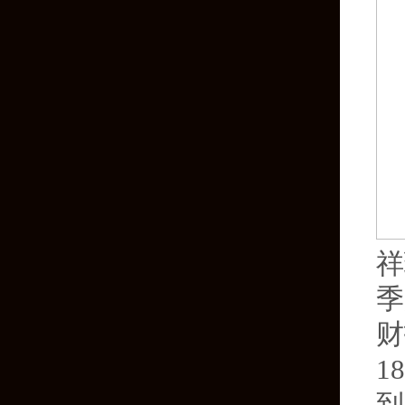
祥
季
财
1